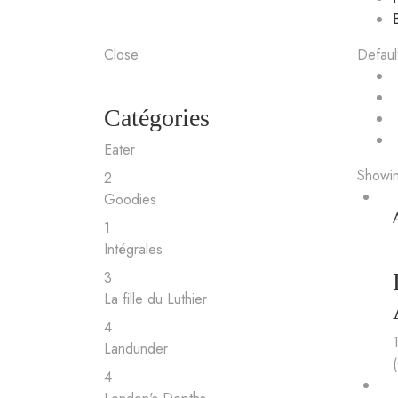
Close
Defaul
Catégories
Eater
Showing
2
Goodies
1
Intégrales
3
La fille du Luthier
4
Landunder
4