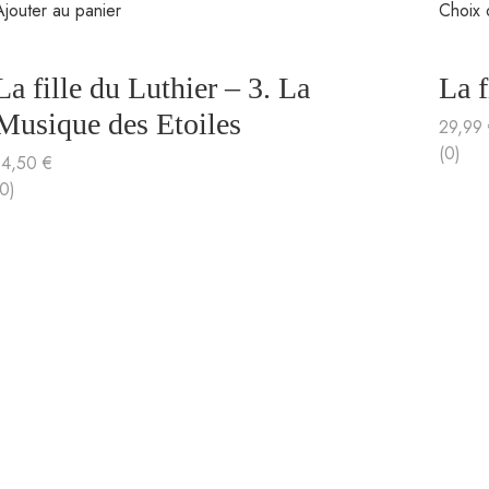
Ajouter au panier
Choix 
La fille du Luthier – 3. La
La f
Musique des Etoiles
29,99
(0)
14,50
€
(0)