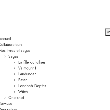
M
Accueil
Collaborateurs
Mes livres et sagas
Sagas
La fille du luthier
Va mourir !
Landunder
Eater
London’s Depths
Witch
One-shot
Services
Rencontres