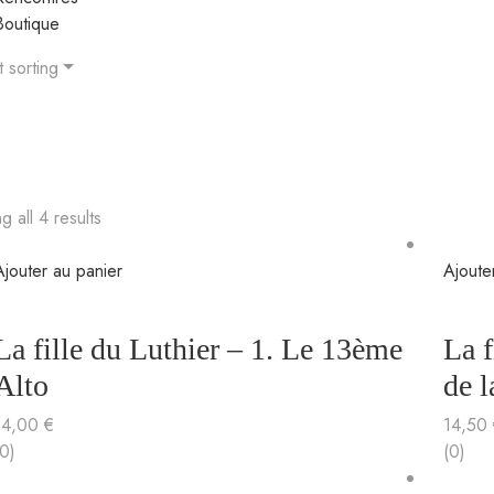
Boutique
t sorting
 all 4 results
Ajouter au panier
Ajoute
La fille du Luthier – 1. Le 13ème
La f
Alto
de 
14,00
€
14,50
(0)
(0)