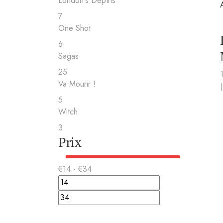
London's Depths
7
One Shot
6
Sagas
25
Va Mourir !
5
Witch
3
Prix
€
14
- €
34