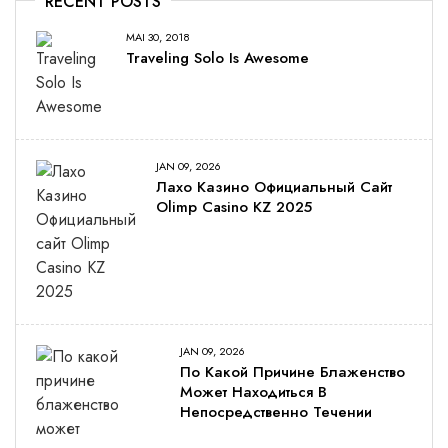
RECENT POSTS
MAI 30, 2018
Traveling Solo Is Awesome
JAN 09, 2026
Лахо Казино Официальный Сайт
Olimp Casino KZ 2025
JAN 09, 2026
По Какой Причине Блаженство
Может Находиться В
Непосредственно Течении