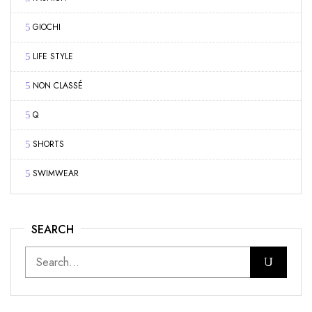
GIOCHI
LIFE STYLE
NON CLASSÉ
Q
SHORTS
SWIMWEAR
SEARCH