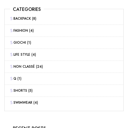
CATEGORIES
BACKPACK
(8)
FASHION
(4)
GIOCHI
(1)
LIFE STYLE
(4)
NON CLASSÉ
(24)
Q
(1)
SHORTS
(5)
SWIMWEAR
(4)