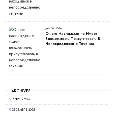
JAN 09, 2026
Отчего Наслаждение Имеет
Возможность Присутствовать В
Непосредственно Течении
ARCHIVES
JANVIER 2026
DÉCEMBRE 2025