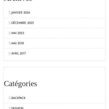
JANVIER 2026
DÉCEMBRE 2025
MAI 2023
MAI 2018
AVRIL 2017
Catégories
BACKPACK
FASHION