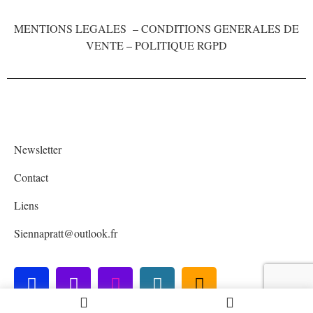
MENTIONS LEGALES
–
CONDITIONS GENERALES DE
VENTE
–
POLITIQUE RGPD
Newsletter
Contact
Liens
Siennapratt@outlook.fr