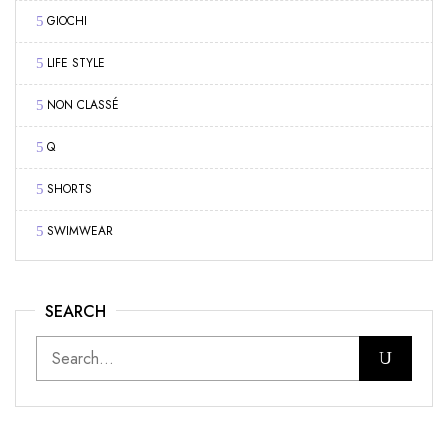
GIOCHI
LIFE STYLE
NON CLASSÉ
Q
SHORTS
SWIMWEAR
SEARCH