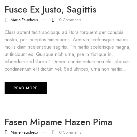
Fusce Ex Justo, Sagittis
Marie Faucheux
0
Comments
Class aptent taciti sociosqu ad litora torquent per conubia
nostra, per inceptos himenaeos. Aenean scelerisque mauris
mollis diam scelerisque sagittis. “In mattis scelerisque magna,
ut tincidunt ex. Quisque nibh urna, pre in tristique in,
bibendum sed libero.” Donec condimentum orci elit, aliquam
condimentum elit dictum vel. Sed ultrices, urna non mattis...
READ MORE
Fasen Mipame Hazen Pima
Marie Faucheux
0
Comments