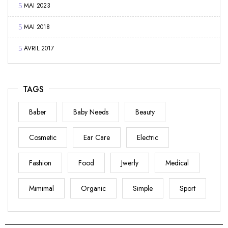
MAI 2023
MAI 2018
AVRIL 2017
TAGS
Baber
Baby Needs
Beauty
Cosmetic
Ear Care
Electric
Fashion
Food
Jwerly
Medical
Mimimal
Organic
Simple
Sport