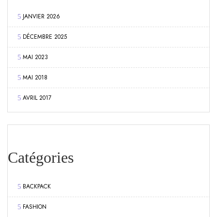
JANVIER 2026
DÉCEMBRE 2025
MAI 2023
MAI 2018
AVRIL 2017
Catégories
BACKPACK
FASHION