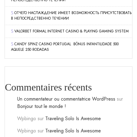
НЕПОСРЕДСТВЕННО ТЕЧЕНИИ
ОТЧЕГО НАСЛАЖДЕНИЕ ИМЕЕТ ВОЗМОЖНОСТЬ ПРИСУТСТВОВАТЬ
В НЕПОСРЕДСТВЕННО ТЕЧЕНИИ
VALORBET FORMAL INTERNET CASINO & PLAYING GAMING SYSTEM
CANDY SPINZ CASINO PORTUGAL ️ BÓNUS INFANTILIDADE 500
AQUELE 250 RODADAS
Commentaires récents
Un commentateur ou commentatrice WordPress
sur
Bonjour tout le monde !
Wpbingo
sur
Traveling Solo Is Awesome
Wpbingo
sur
Traveling Solo Is Awesome