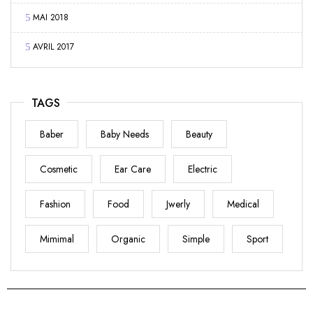
MAI 2018
AVRIL 2017
TAGS
Baber
Baby Needs
Beauty
Cosmetic
Ear Care
Electric
Fashion
Food
Jwerly
Medical
Mimimal
Organic
Simple
Sport